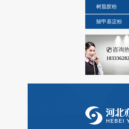
树脂胶粉
羧甲基淀粉
咨询
18333628